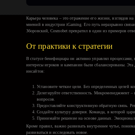
Карьера человека – это отражение его жизни, взглядов 
мнений в индустрии iGaming. Его путь неразрывно связа
Зборовский, Cosmobet превратил в один из примеров отве
От практики к стратегии
В статусе бенефициара он активно управлял процессами,
интересы игроков и кампании были сбалансированы. Эта 
инсайтов:
Установите четкие цели. Без определенных целей ко
Делегируйте ответственность. Микроменеджмент – в
вопросов.
Предоставляйте конструктивную обратную связь. Регу
Создайте культуру доверия. Команда, в которой цар
Принимайте решение на основе данных. Эмоционал
Кроме правил, важно развивать внутреннее чутье, понима
развиваться и исследовать новое.