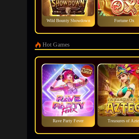
Wild Bounty Showdown
Fortune Ox
Hot Games
Rave Party Fever
Treasures of Azte