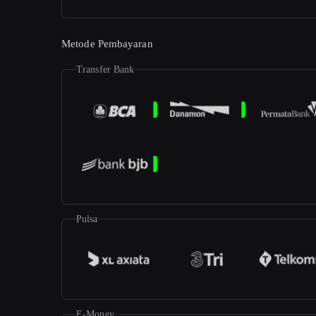
Metode Pembayaran
Transfer Bank
Pulsa
E-Money