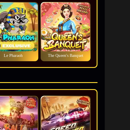
Le Pharaoh
The Queen's Banquet