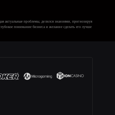
щая актуальные проблемы, делился знаниями, прогнозируя
глубокое понимание бизнеса и желание сделать его лучше