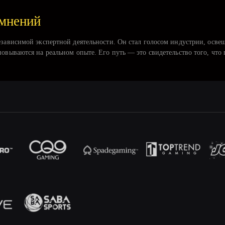
 мнений
зависимой экспертной деятельности. Он стал голосом индустрии, осве
вываются на реальном опыте. Его путь — это свидетельство того, что 