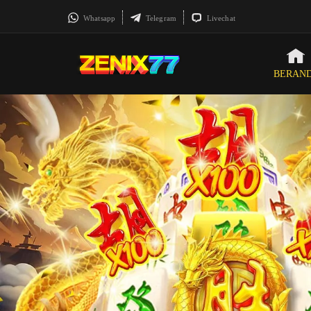
Whatsapp
Telegram
Livechat
BERAN