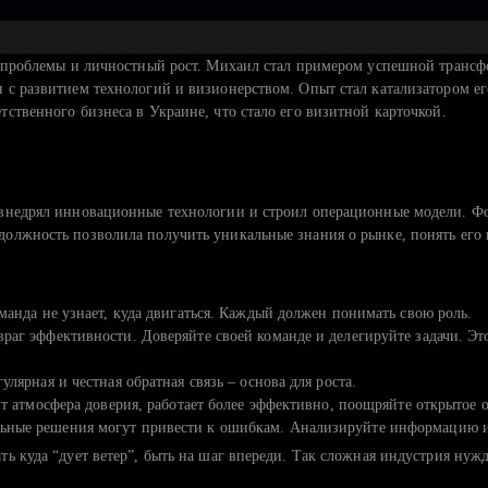
на проблемы и личностный рост. Михаил стал примером успешной трансф
н с развитием технологий и визионерством. Опыт стал катализатором 
тственного бизнеса в Украине, что стало его визитной карточкой.
 внедрял инновационные технологии и строил операционные модели. Фо
должность позволила получить уникальные знания о рынке, понять его 
манда не узнает, куда двигаться. Каждый должен понимать свою роль.
раг эффективности. Доверяйте своей команде и делегируйте задачи. Это
лярная и честная обратная связь – основа для роста.
ит атмосфера доверия, работает более эффективно, поощряйте открытое 
ьные решения могут привести к ошибкам. Анализируйте информацию и 
ть куда “дует ветер”, быть на шаг впереди. Так сложная индустрия ну