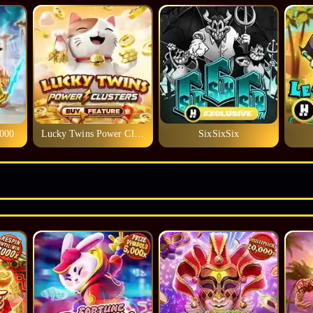
1000
Lucky Twins Power Clusters
SixSixSix